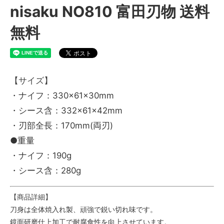
nisaku NO810 富田刃物 送料
無料
【サイズ】
・ナイフ：330×61×30mm
・シース含：332×61×42mm
・刃部全長：170mm(両刃)
●重量
・ナイフ：190g
・シース含：280g
【商品詳細】
刀身は全体焼入れ製、頑強で鋭い切れ味です。
鏡面研磨仕上加工で耐腐食性を向上させています。