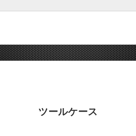
 熊除けスプレー 熊
鳶シリーズ
釘袋・腰袋
送料無料
腰袋・小物入れ オプション
ガーデニング
DOGYU
工具
ツールケース
ポレーション
マーキング
祥碩堂
ホワイトボード
安全用品
靴・衣類・帽子