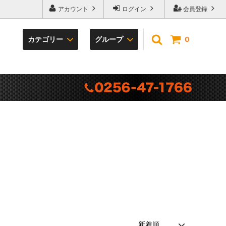
アカウント
ログイン
会員登録
カテゴリー
グループ
0
袋の底
プレゼントキャンペーン
TERRA series
カラビナ・フック
冒険倶楽部工房
ベルト・サポーター
専門雑貨