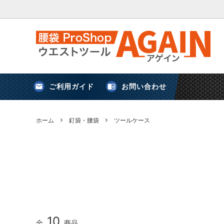
ご利用ガイド
お問い合わせ
害獣対策
新規登録
アストロシップ
鈴
ホーム
釘袋・腰袋
ツールケース
ケース
アウトドア・キャンプ
プロスター
剪定ばさみ・鎌・スクレーパー
三共コー
10
安全用品
便利グッズ
全
商品