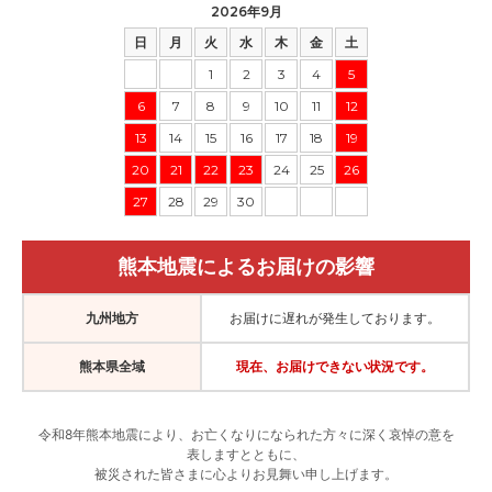
2026年9月
日
月
火
水
木
金
土
1
2
3
4
5
6
7
8
9
10
11
12
13
14
15
16
17
18
19
20
21
22
23
24
25
26
27
28
29
30
熊本地震によるお届けの影響
九州地方
お届けに遅れが発生しております。
熊本県全域
現在、お届けできない状況です。
令和8年熊本地震により、お亡くなりになられた方々に深く哀悼の意を
表しますとともに、
被災された皆さまに心よりお見舞い申し上げます。