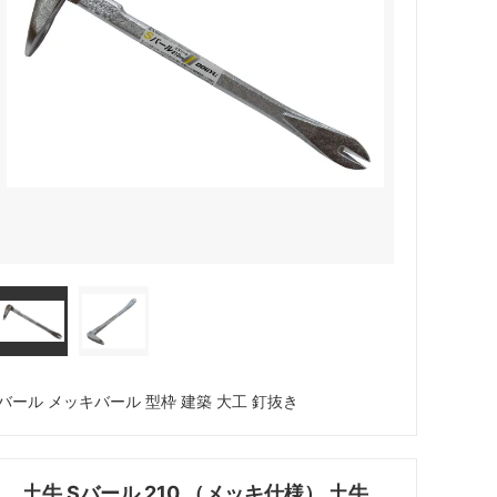
暑さ対策
バール メッキバール 型枠 建築 大工 釘抜き
土牛 Sバール 210 （メッキ仕様） 土牛