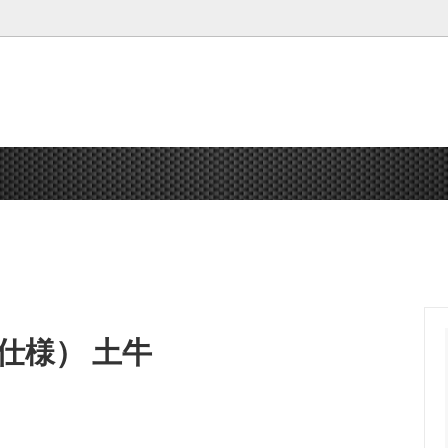
 熊除けスプレー 熊
鳶シリーズ
釘袋・腰袋
送料無料
腰袋・小物入れ オプション
ガーデニング
DOGYU
工具
キ仕様） 土牛
ポレーション
マーキング
祥碩堂
ホワイトボード
安全用品
靴・衣類・帽子