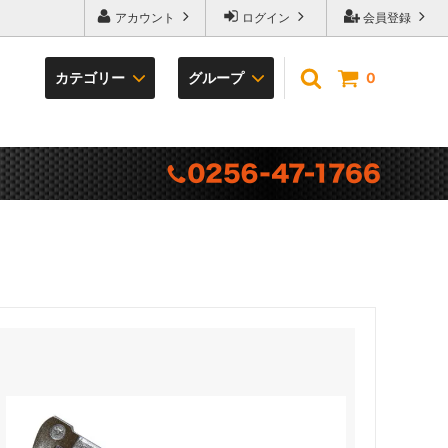
アカウント
ログイン
会員登録
カテゴリー
グループ
0
袋の底
プレゼントキャンペーン
TERRA series
カラビナ・フック
冒険倶楽部工房
ベルト・サポーター
専門雑貨