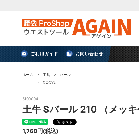
ご利用ガイド
お問い合わせ
害獣対策
新規登録
アストロシップ
鈴
ホーム
工具
バール
DOGYU
ケース
アウトドア・キャンプ
5190094
土牛 Sバール 210 （メッ
プロスター
剪定ばさみ・鎌・スクレーパー
三共コー
1,760円(税込)
安全用品
便利グッズ