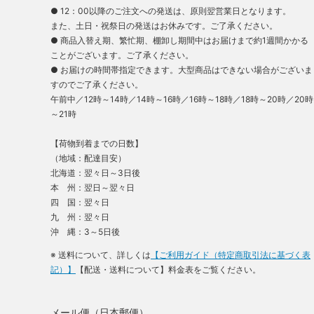
● 12：00以降のご注文への発送は、原則翌営業日となります。
また、土日・祝祭日の発送はお休みです。ご了承ください。
● 商品入替え期、繁忙期、棚卸し期間中はお届けまで約1週間かかる
ことがございます。ご了承ください。
● お届けの時間帯指定できます。大型商品はできない場合がございま
すのでご了承ください。
午前中／12時～14時／14時～16時／16時～18時／18時～20時／20時
～21時
【荷物到着までの日数】
（地域：配達目安）
北海道：翌々日～3日後
本 州：翌日～翌々日
四 国：翌々日
九 州：翌々日
沖 縄：3～5日後
※ 送料について、詳しくは
【ご利用ガイド（特定商取引法に基づく表
記）】
【配送・送料について】料金表をご覧ください。
メール便（日本郵便）