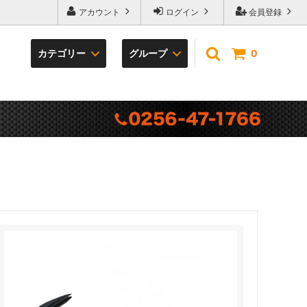
アカウント
ログイン
会員登録
カテゴリー
グループ
0
袋の底
プレゼントキャンペーン
TERRA series
カラビナ・フック
冒険倶楽部工房
ベルト・サポーター
専門雑貨