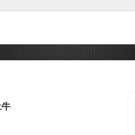
 熊除けスプレー 熊
鳶シリーズ
釘袋・腰袋
送料無料
腰袋・小物入れ オプション
ガーデニング
DOGYU
工具
土牛
ポレーション
マーキング
祥碩堂
ホワイトボード
安全用品
靴・衣類・帽子