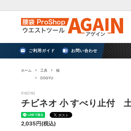
ご利用ガイド
お問い合わせ
害獣対策
新規登録
アストロシップ
鈴
ホーム
工具
槌
DOGYU
ケース
アウトドア・キャンプ
5182782
チビネオ 小 すべり止付 
プロスター
剪定ばさみ・鎌・スクレーパー
三共コー
2,035円(税込)
安全用品
便利グッズ