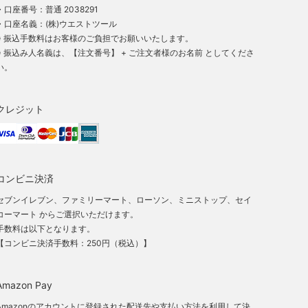
・口座番号：普通 2038291
・口座名義：(株)ウエストツール
※ 振込手数料はお客様のご負担でお願いいたします。
※ 振込み人名義は、【注文番号】 + ご注文者様のお名前 としてくださ
い。
クレジット
コンビニ決済
セブンイレブン、ファミリーマート、ローソン、ミニストップ、セイ
コーマート からご選択いただけます。
手数料は以下となります。
【コンビニ決済手数料：250円（税込）】
Amazon Pay
Amazonのアカウントに登録された配送先や支払い方法を利用して決