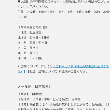
● お届けの時間帯指定できます。大型商品はできない場合がございま
すのでご了承ください。
午前中／12時～14時／14時～16時／16時～18時／18時～20時／20時
～21時
【荷物到着までの日数】
（地域：配達目安）
北海道：翌々日～3日後
本 州：翌日～翌々日
四 国：翌々日
九 州：翌々日
沖 縄：3～5日後
※ 送料について、詳しくは
【ご利用ガイド（特定商取引法に基づく表
記）】
【配送・送料について】料金表をご覧ください。
メール便（日本郵便）
【業者】 日本郵便
【配送サービス名】手紙・はがき(定型・定形外)
【備考】商品名に【メール便送料無料】と表記されている商品は、日
本郵便またはヤマト運輸メール便にて直接ポストにお届けいたしま