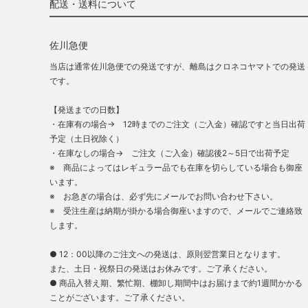
配送・送料について
佐川急便
当店は通常佐川急便での発送ですが、離島はクロネコヤマトでの発送
です。
【発送までの日数】
・在庫有の場合→ 12時までのご注文（ご入金）確認ですと当日出荷
予定（土日祝除く）
・在庫なしの場合→ ご注文（ご入金）確認後2～5日で出荷予定
※ 商品によってはレギュラー品でも在庫を切らしている場合も御座
います。
※ お急ぎの場合は、必ず先にメールでお問い合わせ下さい。
※ 受注生産は納期が掛かる場合御座いますので、メールでご連絡致
します。
● 12：00以降のご注文への発送は、原則翌営業日となります。
また、土日・祝祭日の発送はお休みです。ご了承ください。
● 商品入替え期、繁忙期、棚卸し期間中はお届けまで約1週間かかる
ことがございます。ご了承ください。