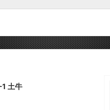
 熊除けスプレー 熊
鳶シリーズ
釘袋・腰袋
送料無料
腰袋・小物入れ オプション
ガーデニング
DOGYU
工具
1 土牛
ポレーション
マーキング
祥碩堂
ホワイトボード
安全用品
靴・衣類・帽子