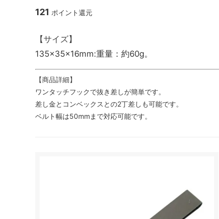
121
ポイント還元
【サイズ】
ナタ・ノコギリ
135×35×16mm:重量：約60g。
アウトドア
【商品詳細】
ワンタッチフックで抜き差しが簡単です。
差し金とコンベックスとの2丁差しも可能です。
ベルト幅は50mmまで対応可能です。