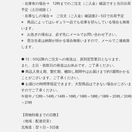
・在庫有の場合→ 12時までのご注文（ご入金）確認ですと当日出荷
予定（土日祝除く）
・在庫なしの場合→ ご注文（ご入金）確認後2～5日で出荷予定
※ 商品によってはレギュラー品でも在庫を切らしている場合も御座
います。
※ お急ぎの場合は、必ず先にメールでお問い合わせ下さい。
※ 受注生産は納期が掛かる場合御座いますので、メールでご連絡致
します。
● 12：00以降のご注文への発送は、原則翌営業日となります。
また、土日・祝祭日の発送はお休みです。ご了承ください。
● 商品入替え期、繁忙期、棚卸し期間中はお届けまで約1週間かかる
ことがございます。ご了承ください。
● お届けの時間帯指定できます。大型商品はできない場合がございま
すのでご了承ください。
午前中／12時～14時／14時～16時／16時～18時／18時～20時／20時
～21時
【荷物到着までの日数】
（地域：配達目安）
北海道：翌々日～3日後