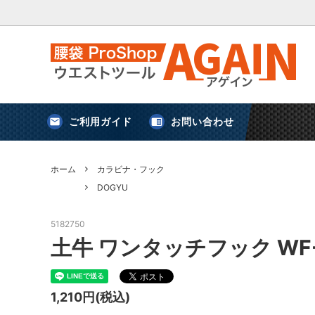
ご利用ガイド
お問い合わせ
害獣対策
新規登録
アストロシップ
鈴
ホーム
カラビナ・フック
DOGYU
ケース
アウトドア・キャンプ
5182750
土牛 ワンタッチフック WF-
プロスター
剪定ばさみ・鎌・スクレーパー
三共コー
1,210円(税込)
安全用品
便利グッズ