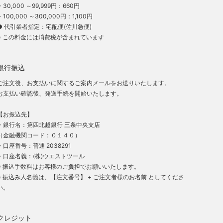
・30,000 ～99,999円：660円
・100,000 ～300,000円：1,100円
● 代引業者指定：宅配便(佐川急便)
※ この料金には消費税が含まれています
銀行振込
ご注文後、お支払いに関するご案内メールをお送りいたします。
お支払い確認後、発送手続を開始いたします。
【お振込先】
・銀行名：第四北越銀行 三条中央支店
（金融機関コード：０１４０）
・口座番号：普通 2038291
・口座名義：(株)ウエストツール
※ 振込手数料はお客様のご負担でお願いいたします。
※ 振込み人名義は、【注文番号】 + ご注文者様のお名前 としてくださ
い。
クレジット