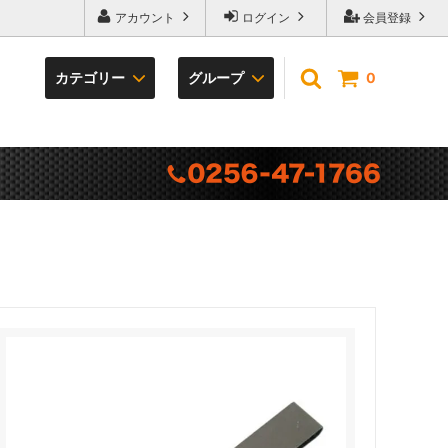
アカウント
ログイン
会員登録
カテゴリー
グループ
0
袋の底
プレゼントキャンペーン
TERRA series
カラビナ・フック
冒険倶楽部工房
ベルト・サポーター
専門雑貨