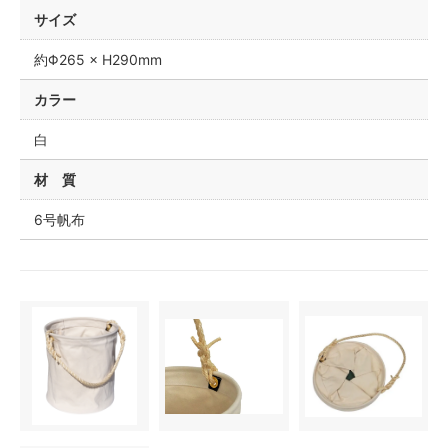
サイズ
約Φ265 × H290mm
カラー
白
材 質
6号帆布